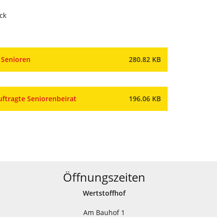
ck
 Senioren
280.82 KB
uftragte Seniorenbeirat
196.06 KB
Öffnungszeiten
Wertstoffhof
Am Bauhof 1