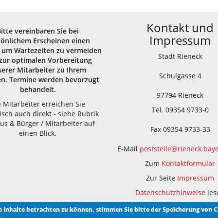
Kontakt und
Bitte vereinbaren Sie bei
Impressum
sönlichem Erscheinen einen
 um Wartezeiten zu vermeiden
Stadt Rieneck
zur optimalen Vorbereitung
erer Mitarbeiter zu Ihrem
Schulgasse 4
en. Termine werden bevorzugt
behandelt.
97794 Rieneck
e Mitarbeiter erreichen Sie
Tel. 09354 9733-0
isch auch direkt - siehe Rubrik
us & Bürger / Mitarbeiter auf
Fax 09354 9733-33
einen Blick.
E-Mail
poststelle@rieneck.bay
Zum
Kontaktformular
Zur Seite
Impressum
Datenschutzhinweise
les
le Inhalte betrachten zu können, stimmen Sie bitte der Speicherung von C