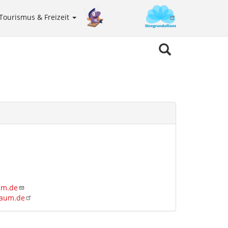
Tourismus & Freizeit
Sinngrundallianz
Meta
navigation
um.de
baum.de