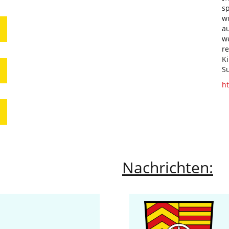
sp
w
a
w
re
K
S
ht
Nachrichten:
6
ehrsrechtliche