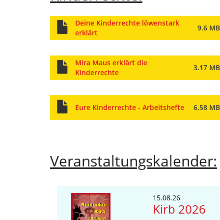
Deine Kinderrechte löwenstark
9.6 MB
erklärt
Mira Maus erklärt die
3.17 MB
Kinderrechte
Eure Kinderrechte - Arbeitshefte
6.58 MB
Veranstaltungskalender:
15.08.26
06.08.2
s zum
Kirb 2026
Verk