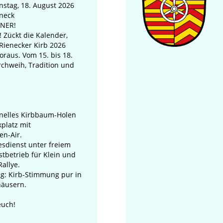
nahme
enstag, 18. August 2026
eneck
ich der „Rienecker Kirb 2026“, wird
NNER!
kplatz Ortsmitte in Rieneck in der
! Zückt die Kalender,
m 13.08.2026 von 12:00 Uhr bis
e Rienecker Kirb 2026
026 um 12:00 Uhr für den Gesamt-
voraus. Vom 15. bis 18.
 voll gesperrt.
rchweih, Tradition und
 …
onelles Kirbbaum-Holen
kplatz mit
n-Air.
esdienst unter freiem
tbetrieb für Klein und
Rallye.
g: Kirb-Stimmung pur in
häusern.
euch!