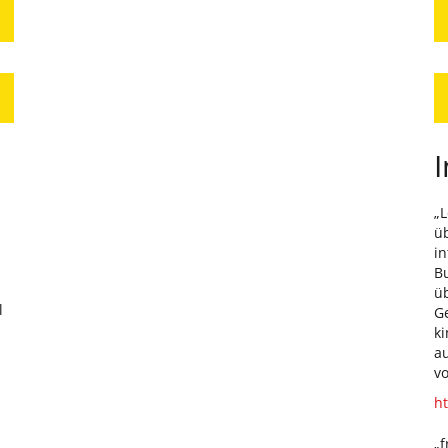
I
„L
ü
i
B
üb
l
Ge
ki
au
v
ht
„f