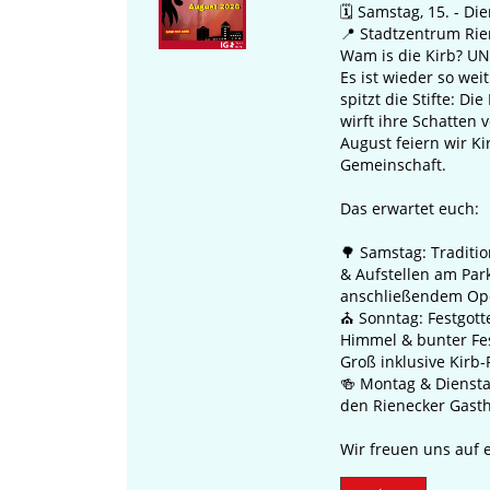
rausbau
Maß
🗓️ Samstag, 15. - Di
📍 Stadtzentrum Ri
mationen zum Ausbau, den
Anlässl
Wam is die Kirb? U
d möglichen
der Par
Es ist wieder so weit
ngen finden Sie regelmäßig
Zeit vo
spitzt die Stifte: Di
e.
17.08.2
wirft ihre Schatten 
verkehr
August feiern wir Ki
Gemeinschaft.
mehr
Das erwartet euch:
🌳 Samstag: Traditi
& Aufstellen am Par
anschließendem Ope
⛪ Sonntag: Festgott
Himmel & bunter Fes
Groß inklusive Kirb-
🍻 Montag & Diensta
den Rienecker Gast
Wir freuen uns auf 