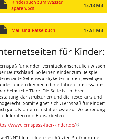
Kinderbuch zum Wasser
18.18 MB
sparen.pdf
Mal- und Rätselbuch
17.91 MB
nternetseiten für Kinder:
ernspaß für Kinder“ vermittelt anschaulich Wissen
ber Deutschland. So lernen Kinder zum Beispiel
nteressante Sehenswürdigkeiten in den jeweiligen
undesländern kennen oder erfahren Interessantes
er heimische Tiere. Die Seite ist in ihrer
staltung klar strukturiert und die Texte kurz und
ndgerecht. Somit eignet sich „Lernspaß für Kinder“
ch gut als Unterrichtshilfe sowie zur Vorbereitung
on Referaten und Hausarbeiten.
tps://www.lernspass-fuer-kinder.de/
ragFINN“ bietet einen geschützten Surfraum, der