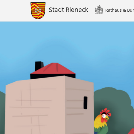
Stadt Rieneck
Rathaus & Bü
Main
navigation
Direkt
zum
Inhalt