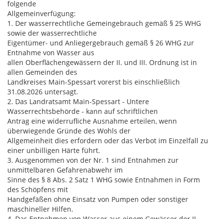
folgende
Allgemeinverfügung:
1. Der wasserrechtliche Gemeingebrauch gemäß § 25 WHG
sowie der wasserrechtliche
Eigentümer- und Anliegergebrauch gemäß § 26 WHG zur
Entnahme von Wasser aus
allen Oberflächengewässern der II. und III. Ordnung ist in
allen Gemeinden des
Landkreises Main-Spessart vorerst bis einschließlich
31.08.2026 untersagt.
2. Das Landratsamt Main-Spessart - Untere
Wasserrechtsbehörde - kann auf schriftlichen
Antrag eine widerrufliche Ausnahme erteilen, wenn
überwiegende Gründe des Wohls der
Allgemeinheit dies erfordern oder das Verbot im Einzelfall zu
einer unbilligen Härte führt.
3. Ausgenommen von der Nr. 1 sind Entnahmen zur
unmittelbaren Gefahrenabwehr im
Sinne des § 8 Abs. 2 Satz 1 WHG sowie Entnahmen in Form
des Schöpfens mit
Handgefäßen ohne Einsatz von Pumpen oder sonstiger
maschineller Hilfen.
4. Das Entnehmen von Wasser aus einem Gewässer der II.