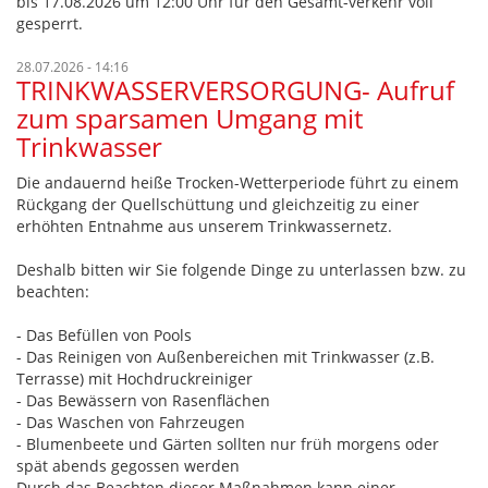
bis 17.08.2026 um 12:00 Uhr für den Gesamt-verkehr voll
gesperrt.
28.07.2026 - 14:16
TRINKWASSERVERSORGUNG- Aufruf
zum sparsamen Umgang mit
Trinkwasser
Die andauernd heiße Trocken-Wetterperiode führt zu einem
Rückgang der Quellschüttung und gleichzeitig zu einer
erhöhten Entnahme aus unserem Trinkwassernetz.
Deshalb bitten wir Sie folgende Dinge zu unterlassen bzw. zu
beachten:
- Das Befüllen von Pools
- Das Reinigen von Außenbereichen mit Trinkwasser (z.B.
Terrasse) mit Hochdruckreiniger
- Das Bewässern von Rasenflächen
- Das Waschen von Fahrzeugen
- Blumenbeete und Gärten sollten nur früh morgens oder
spät abends gegossen werden
Durch das Beachten dieser Maßnahmen kann einer