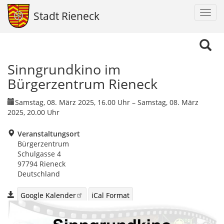
Navig
Stadt Rieneck
aktiv
Direkt
zum
Inhalt
Sinngrundkino im
Bürgerzentrum Rieneck
Samstag, 08. März 2025, 16.00 Uhr – Samstag, 08. März
2025, 20.00 Uhr
Veranstaltungsort
Bürgerzentrum
Schulgasse 4
97794
Rieneck
Deutschland
Google Kalender
iCal Format